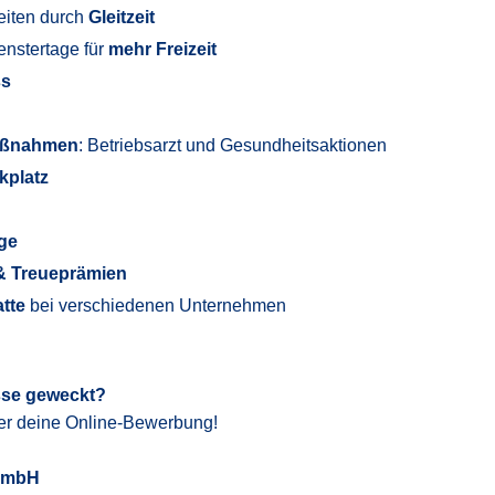
zeiten durch
Gleitzeit
enstertage für
mehr Freizeit
ss
aßnahmen
: Betriebsarzt und Gesundheitsaktionen
kplatz
rge
& Treueprämien
atte
bei verschiedenen Unternehmen
sse geweckt?
er deine Online-Bewerbung!
 GmbH