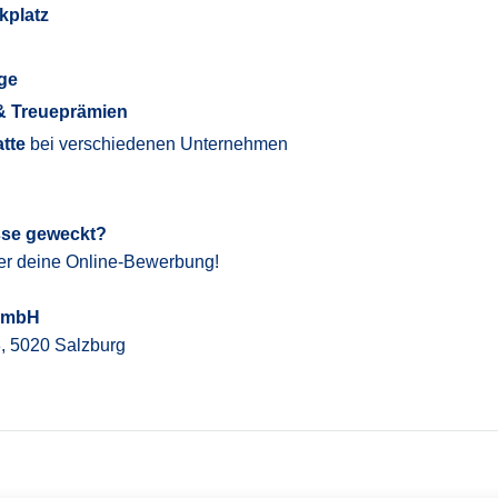
kplatz
rge
& Treueprämien
atte
bei verschiedenen Unternehmen
sse geweckt?
er deine Online-Bewerbung!
 GmbH
, 5020 Salzburg