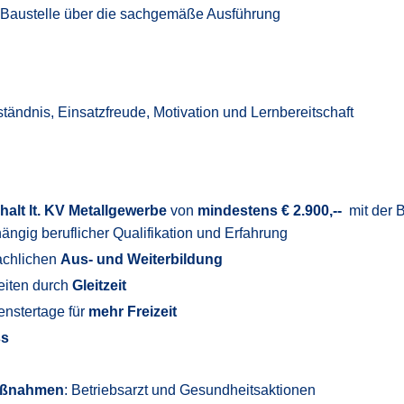
r Baustelle über die sachgemäße Ausführung
tändnis, Einsatzfreude, Motivation und Lernbereitschaft
alt lt. KV Metallgewerbe
von
mindestens € 2.900,--
mit der B
ngig beruflicher Qualifikation und Erfahrung
fachlichen
Aus- und Weiterbildung
zeiten durch
Gleitzeit
enstertage für
mehr Freizeit
ss
aßnahmen
: Betriebsarzt und Gesundheitsaktionen